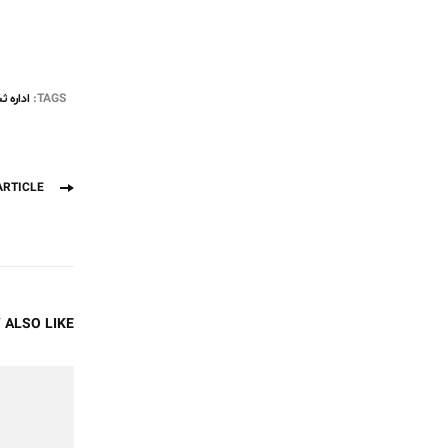
TAGS:
اداره 
Post
ARTICLE
gation
ALSO LIKE...