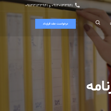
09120133941 و 09133133941
درخواست عقد قرارداد
امه