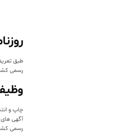
روزن
طبق تعریف
رسمی کشور
وظیف
چاپ و انت
آگهی های 
رسمی کشور