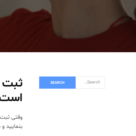
ثبت آ
S
e
است.
a
r
c
وقتی ثبت 
h
بنمایید و 
f