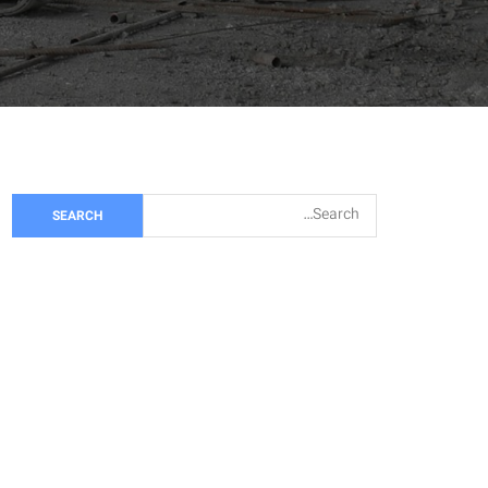
S
e
a
r
c
h
f
o
r: