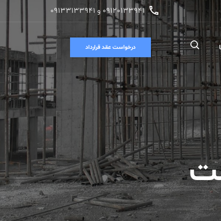
09120133941 و 09133133941
درخواست عقد قرارداد
شت