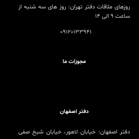
روزهای ملاقات دفتر تهران: روز های سه شنبه از
ساعت 9 الی 14
09120133941
مجوزات ما
دفتر اصفهان
دفتر اصفهان: خیابان لاهور، خیابان شیخ صفی