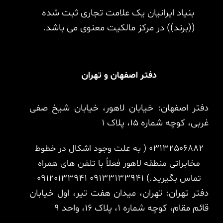
بنیاد ایرانیان یک علامت تجاری ثبت شده
((برند)) در مرکز مالکیت معنوی می باشد.
دفتر اصفهان و تهران
دفتر اصفهان: خیابان لاهور، خیابان شیخ صفی
غربی، کوچه شماره 15، پلاک 1
03132506882
( به علت وجود اشکال در خطوط
مخابراتی منطقه لاهور فعلاً با تلفن های همراه
تماس بگیرید.)
09133133941
09120133941
دفتر تهران: تهران، میدان هفت تیر، اول خیابان
قائم مقام، کوچه شماره 1، پلاک 16، واحد 9