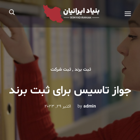
Ski
بنیاد ایرانیان®
t
مجوز رسمی از اداره کار، تعاون و رفاه اجتماعی
conten
(Pres
Enter
ثبت برند
,
ثبت شرکت
جواز تاسیس برای ثبت برند
admin
by
اکتبر 29, 2023