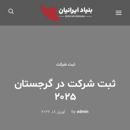
Ski
بنیاد ایرانیان®
t
مجوز رسمی از اداره کار، تعاون و رفاه اجتماعی
conten
(Pres
Enter
ثبت شرکت
ثبت شرکت در گرجستان
2025
admin
by
آوریل 18, 2026