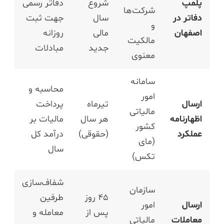
پلمپ
شروع
دفاتر رسمی
شرکت‌ها
دفاتر در
سال
جهت ثبت
و
اصفهان
مالی
روزانه
مالکیت
جدید
مبادلات
معنوی
سامانه
محاسبه و
امور
ارسال
تیرماه
پرداخت
مالیاتی
اظهارنامه
هر سال
مالیات بر
کشور
عملکرد
(حقوقی)
درآمد کل
(مای
سال
تکس)
شفاف‌سازی
سازمان
۴۵ روز
طرفین
ارسال
امور
پس از
معامله و
معاملات
مالیاتی