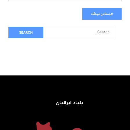
S
e
a
r
c
h
f
o
r:
بنیاد ایرانیان