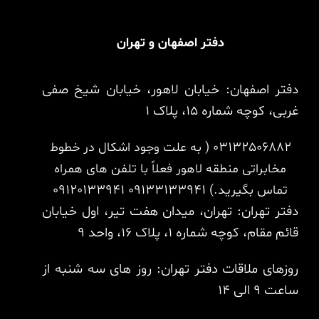
دفتر اصفهان و تهران
دفتر اصفهان: خیابان لاهور، خیابان شیخ صفی
غربی، کوچه شماره 15، پلاک 1
03132506882
( به علت وجود اشکال در خطوط
مخابراتی منطقه لاهور فعلاً با تلفن های همراه
تماس بگیرید.)
09133133941
09120133941
دفتر تهران: تهران، میدان هفت تیر، اول خیابان
قائم مقام، کوچه شماره 1، پلاک 16، واحد 9
روزهای ملاقات دفتر تهران: روز های سه شنبه از
ساعت 9 الی 14