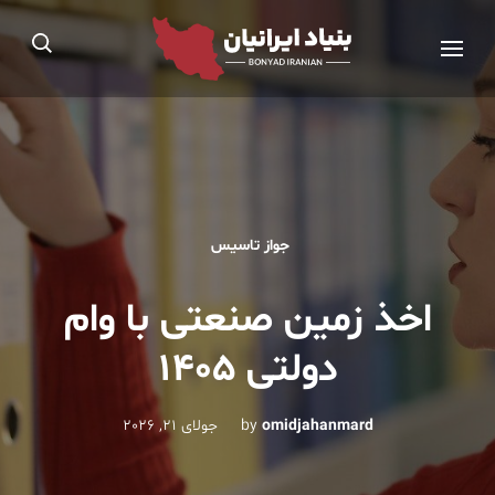
Ski
بنیاد ایرانیان®
t
مجوز رسمی از اداره کار، تعاون و رفاه اجتماعی
conten
(Pres
Enter
جواز تاسیس
اخذ زمین صنعتی با وام
دولتی 1405
omidjahanmard
by
جولای 21, 2026