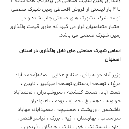
واگذاری زمین شهرک صنعتی می پردازیم. همه ساله 2
تا 4 بار لیستی از فروش اقساطی زمین شهرک صنعتی
توسط شرکت شهرک های صنعتی چاپ شده و در
اختیار متقاضیان قرار می گیرد که حاوی قیمت واگذاری
زمین شهرک صنعتی می باشد.
اسامی شهرک صنعتی های قابل واگذاری در استان
اصفهان
وزیر آباد حوله بافی، صنایع غذایی ، صفه(محمد آباد
مرغ) ، توسعه اردستان،توسعه امیرکبیر ، نایین ،
همت آباد، هست کمشچه ، سروشبادران ، محمدآباد
جرقویه ، دهسرخ ، جمبزه ، پوده ، باغبهادران ،
داشکسن ، ورپشت ، هسنیچه ، سعیدآباد، مهاباد
سرآسیاب ، بهارستان ، اژیه ، برزک ، نیاسر قمصر ،
زواره ، نیستانک ، خور ، نارک ، چادگان ، فریدن ،