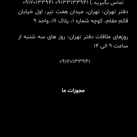
تماس بگیرید.)
09133133941
09120133941
دفتر تهران: تهران، میدان هفت تیر، اول خیابان
قائم مقام، کوچه شماره 1، پلاک 16، واحد 9
روزهای ملاقات دفتر تهران: روز های سه شنبه از
ساعت 9 الی 14
09120133941
مجوزات ما