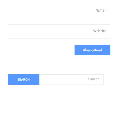
*
Email*
Website
S
e
a
r
c
h